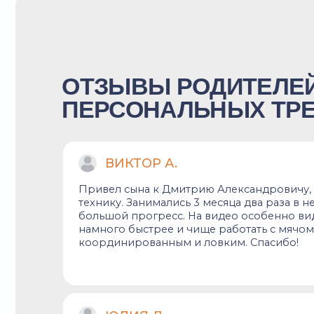
ЮЛИЯ Д.
У сына большие амбиции, поэтому умолял найти 
персонального тренера. Занимаемся с Александ
Орехово уже второй месяц. Поначалу тяжело да
на координацию, но потом приноровился. Приятн
ребенок легко выполняет то, что два месяца наза
суперсложным. Дмитрий Александрович большо