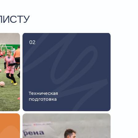
ехническая
одготовка
омогает игроку
улучшить
сильные.
Так футболист
несколько месяцев
о команде.