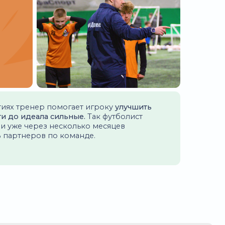
вки, потому ребенок
е. Искала в первую очередь
тут еще и повезло что все
 с большим удовольствием
адания. Прогресс очень
!