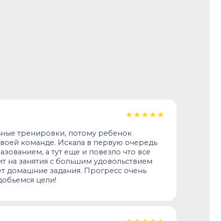
а площадку и давал ему
, поэтому решил отдать
митрий Александрович
й.