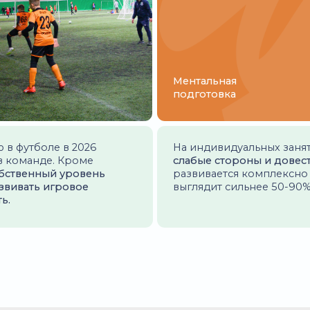
РОВКАХ
ЕЛЕНА П.
подтянуть
Записались на персональные трениро
и увидели
не проходит в основу в своей команд
к Матвей стал
толкового тренера с образованием, а 
более
рядом с домом. Сын ходит на занятия
и ответственно выполняет домашние з
заметен, уверена скоро добьемся цели