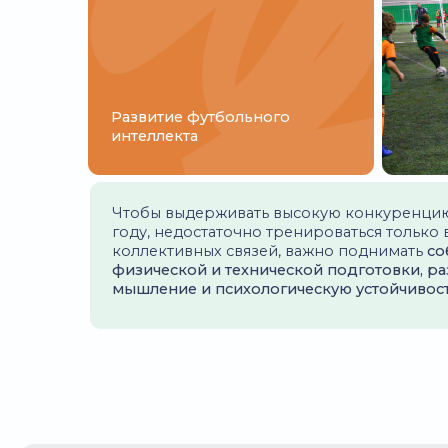
ОТЗЫВЫ РОДИТЕЛЕЙ О
ПЕРСОНАЛЬНЫХ ТРЕНИ
ВИКТОР А.
Привел сына к Дмитрию Александровичу, чтобы 
технику. Занимались 3 месяца два раза в неделю 
большой прогресс. На видео особенно видно, ка
намного быстрее и чище работать с мячом, стал 
координированным и ловким. Спасибо!