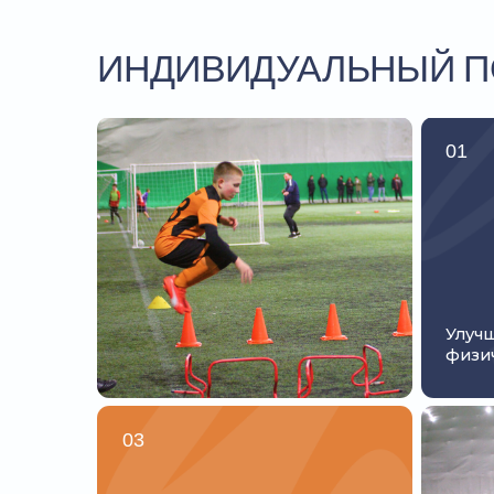
Улучшение
физических 
03
Развитие футбольного
интеллекта
Чтобы выдерживать высокую конкуренцию в футб
году, недостаточно тренироваться только в кома
коллективных связей, важно поднимать
собствен
физической и технической подготовки, развиват
мышление и психологическую устойчивость.