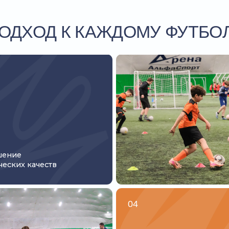
Т
качеств
п
04
Ментальная
подготовка
оле в 2026
На индивидуальных занятиях тренер п
нде. Кроме
слабые стороны и довести до идеала 
ный уровень
развивается комплексно и уже через 
ь игровое
выглядит сильнее 50-90% партнеров п