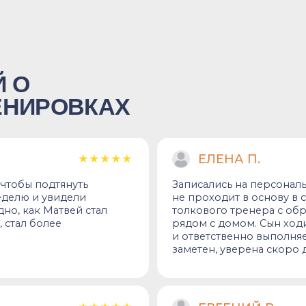
ЕВГЕНИЙ В.
ему
Раньше сам вместе с сыном выходил н
ром Олеговичем в
упражнения. Но я в футболе любитель
вались упражнения
его к профессиональному тренеру. Д
о видеть, как
хвалит, говорит что ребенок способны
д казалось ему
й профессионал!