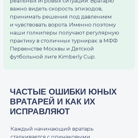
координация, гибкость, игра ногами
и техника. Рост станет фактором позже —
после 13−14 лет.
Нужно ли покупать дорогие перчатки?
Нет. Гораздо важнее правильный размер
и удобство. Подойдет модель средней
цены.
Что делать, если ребенок боится мяча
или падений?
Это нормальная реакция. Страх уходит
через постепенное усложнение
упражнений, работу на безопасном
покрытии, уверенность в технике.
Обычно уверенность появляется за 3-6
недель.
Почему у ребёнка «не получается
ловить мячи»?
Чаще всего причина в неправильной
стойке и позднем включении в эпизод.