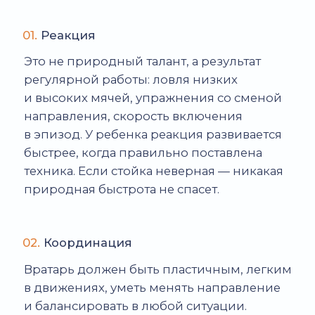
она формируется на занятиях.
06.
Психологическая устойчивость
Для голкипера важно умение сохранять
спокойствие, не зацикливаться
на пропущенном голе. В «Давексе» этому
уделяется особое внимание: проводим
беседы с детьми, учим анализировать
эпизод без критики и стресса.
07.
Командное общение
Вратарь видит поле лучше всех. Поэтому
он должен подсказывать: где страховать,
когда поджать, куда двигаться. Дети
сначала стесняются, но постепенно учатся
управлять защитой — это важная часть
подготовки.
КАК СТАТЬ ХОРОШИМ