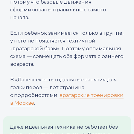
▪ поддержать;
▪ дать ребенку остыть;
▪ спокойно разобрать эпизод.
ВОПРОСЫ И ОТВЕТЫ
С какого возраста можно начинать
вратарские тренировки?
Начинать можно с 7−8 лет. Первые
тренировки — это не прыжки,
а координация, ловля, движение и мягкие
падения. Самое важное — выработать
правильные базовые привычки.
Обязательно ли иметь высокий рост,
чтобы стать вратарем?
Нет. В 7−12 лет рост не имеет значения.
Решающими являются реакция,