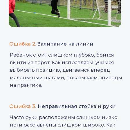
ЗАПИШИТЕСЬ НА
ПРОБНУЮ БЕСПЛАТНУЮ
ТРЕНИРОВКУ
Лучший способ понять, подходит ли
ребенку позиция вратаря — прийти
на вратарское занятие. На первой
тренировке тренер посмотрит:
▪
как ребенок двигается;
▪
как реагирует на мяч;
▪
что у него получается лучше всего;
▪
куда направлять развитие.
Если хотите увидеть потенциал ребенка
и получить рекомендации
от профессионала — приходите
на бесплатную пробную тренировку.