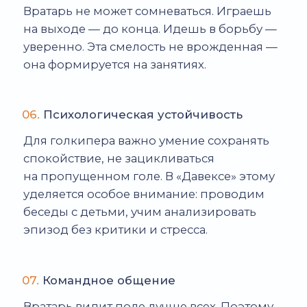
футбольной лиге Kimberly Cup.
ЧАСТЫЕ ОШИБКИ ЮНЫХ
ВРАТАРЕЙ И КАК ИХ
ИСПРАВЛЯЮТ
Каждый начинающий вратарь
сталкивается с одинаковыми
сложностями. Это нормально — все
ошибки исправляются.
Ошибка 1.
Страх падений и прыжков
Дети боятся упасть, потому что не знают,
как это делать правильно. Как исправляем:
отрабатываем падения на мягких
покрытиях и в замедленном темпе, пока
ребенок не почувствует безопасность.