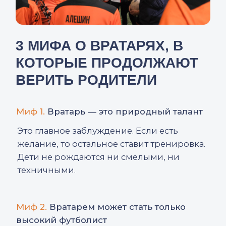
КОМУ ПОДХОДИТ
ПОЗИЦИЯ ВРАТАРЯ:
ЧЕСТНЫЕ ОРИЕНТИРЫ
ДЛЯ РОДИТЕЛЕЙ
Многие дети пробуют воротах из
любопытства — и это нормальный путь
старта. Но есть признаки, которые
говорят, что ребенку действительно
«заходит» эта роль:
▪
не боится мяча и смело идет на ловлю;
▪
сам тянется в ворота во дворе и на
тренировках;
▪
быстро реагирует в нестандартных
ситуациях;
▪
спокойнее сверстников, не паникует.
Если совпало 2−3 признака — ребенку
точно стоит попробовать себя в воротах.