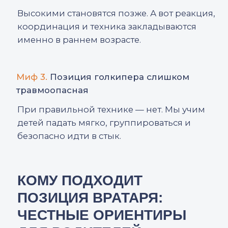
КЛЮЧЕВЫЕ КАЧЕСТВА
СОВРЕМЕННОГО
ВРАТАРЯ: ЧЕМУ ВАЖНО
НАУЧИТЬСЯ
Современный футбол сильно изменился.
Сегодня голкипер — первый игрок,
который начинает атаку, и последний, кто
может спасти команду. Наш тренер
вратарей выделяет несколько качеств, без
которых ребенку сложно вырасти в
уверенного и сильного вратаря.
01.
Реакция
Это не природный талант, а результат
регулярной работы: ловля низких
и высоких мячей, упражнения со сменой
направления, скорость включения