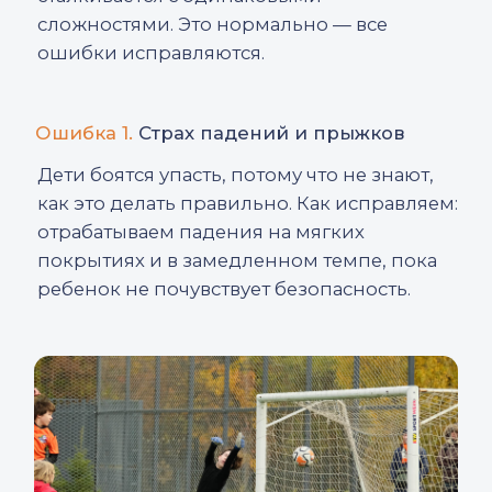
Все эти ошибки исправляются
регулярной практикой.
Сколько тренировок нужно юному
вратарю?
Оптимально — 2−3 тренировки в неделю
+ игры. Этого достаточно, чтобы
прогрессировать без утомления
и не терять интерес.
Что нужно знать родителям юного
голкипера?
Родителям важно отдавать себе отчет —
невозможно стать классным вратарем
без травм. На этом пути неизбежны
микротравмы, растяжения, ушибы,
выбитые пальцы, синяки — это
нормальная часть развития голкипера.
Поэтому важно относиться к этому
спокойно и не паниковать, если ребенок
придет домой с синяком.