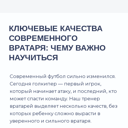
03.
Скорость принятия решений,
понимание игры
Современный голкипер должен читать
эпизод, понимать, куда двигаться, вовремя
выходить из ворот, выбирать момент для
прыжка. У вратаря решение всегда на долю
секунды раньше, чем у полевого игрока.
Мы учим детей именно понимать игру,
а не просто ловить мячи.
04.
Игра ногами
Теперь вратарь — полноценный участник
розыгрыша от ворот. Поэтому детские
тренировки включают удары, передачи,
работу под прессингом.
05.
Решительность
Вратарь не может сомневаться. Играешь
на выходе — до конца. Идешь в борьбу —
уверенно. Эта смелость не врожденная —