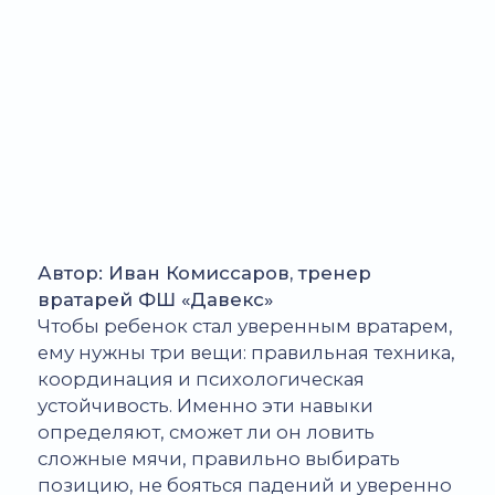
Автор: Иван Комиссаров, тренер
вратарей ФШ «Давекс»
Чтобы ребенок стал уверенным вратарем,
ему нужны три вещи: правильная техника,
координация и психологическая
устойчивость. Именно эти навыки
определяют, сможет ли он ловить
сложные мячи, правильно выбирать
позицию, не бояться падений и уверенно
действовать под давлением.
В этом материале мы разберем, как
становятся вратарями в футболе, какие
качества важны в современном футболе,
и по каким признакам можно понять, что
ребенку подходит эта позиция. Эксперт
статьи — Комиссаров Иван Николаевич,
тренер вратарей ФШ «Давекс» с опытом
игры в профессиональных клубах.
Подпишитесь на обновления блога,