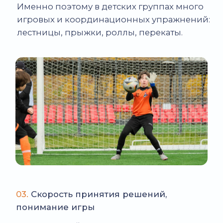
ВРАТАРЕМ: ПУТЬ
ОТ НОВИЧКА
ДО УВЕРЕННОГО ИГРОКА
Чтобы ребенок развивался быстрее и не
приходилось переучивать движения и
стойку позже, важно совмещать два
формата подготовки:
▪
Общие тренировки с группой,
где
развивается координация, игра
ногами, понимание эпизодов и
командное взаимодействие.
▪
Специализированные вратарские
занятия
1-2 раза в неделю, где ставится
техника ловли, падений,
позиционирования и игры на выходах.
Такой подход дает заметный результат:
уже через несколько месяцев ребенок
начинает опережать сверстников
по технике, реакции и уверенности,