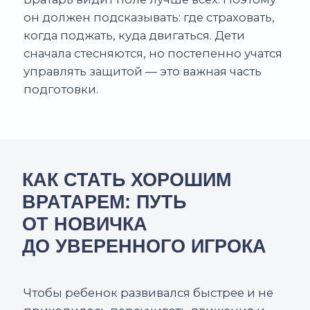
Ошибка 2.
Залипание на линии
Ребенок стоит слишком глубоко, боится
выйти из ворот. Как исправляем: учимся
выбирать позицию, двигаемся вперед
маленькими шагами, показываем эпизоды
на практике.
Ошибка 3.
Неправильная стойка и руки
Часто руки расположены слишком низко,
ноги расставлены слишком широко. Как
исправляем: отрабатываем стойку
и движения до автоматизма.