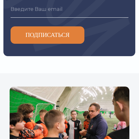
3 МИФА О ВРАТАРЯХ, В
КОТОРЫЕ ПРОДОЛЖАЮТ
ВЕРИТЬ РОДИТЕЛИ
Миф 1.
Вратарь — это природный талант
Это главное заблуждение. Если есть
желание, то остальное ставит тренировка.
Дети не рождаются ни смелыми, ни
техничными.
Миф 2.
Вратарем может стать только
высокий футболист
Высокими становятся позже. А вот реакция,
координация и техника закладываются
именно в раннем возрасте.
Миф 3.
Позиция голкипера слишком
травмоопасная
При правильной технике — нет. Мы учим
детей падать мягко, группироваться и
безопасно идти в стык.