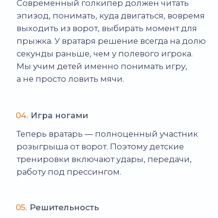
потому что базовые движения
сформированы правильно с самого
начала.
Если ребенок занимается только в группе,
у него не появляется техничной
«вратарской базы». Поэтому оптимальная
схема — совмещать оба формата с раннего
возраста.
В «Давексе» есть отдельные занятия для
голкиперов — вот страница
с подробностями:
вратарские тренировки
в Москве
.
Даже идеальная техника не работает без
реальных игровых ситуаций. Вратарю
важно видеть скорость эпизодов,
принимать решения под давлением
и чувствовать ворота. Именно поэтому
наши голкиперы получают регулярную
практику в столичных турнирах: в МФФ
Первенстве Москвы и Детской