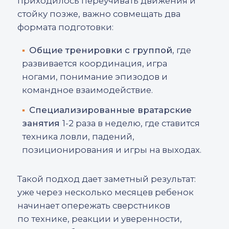
Ошибка 4.
Пассивность и стеснение
Некоторые дети стесняются подсказывать
защите. Как исправляем: через игровые
упражнения, где вратарь обязан давать
команду. Со временем голос появляется
сам.
КАК ПРАВИЛЬНО
РЕАГИРОВАТЬ НА ОШИБКИ
РЕБЕНКА-ВРАТАРЯ?
Ошибки — не повод для критики.
Не стоит:
▪ кричать;
▪ обсуждать промах после игры;
▪ сравнивать с другими вратарями.
Лучше: